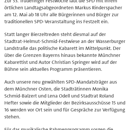
Zur 53. Truderinger Festwoche lädt die SPD mit ihrem
örtlichen Landtagsabgeordneten Markus Rinderspacher
am 12. Mai ab 18 Uhr alle Bürgerinnen und Bürger zur
traditionellen SPD-Veranstaltung ins Festzelt ein.
Statt langer Bierzeltreden steht diesmal auf der
Stadtrat-Helmut-Schmid-Festwiese an der Wasserburger
Landstraße das politische Kabarett im Mittelpunkt. Der
über die Grenzen Bayerns hinaus bekannte Münchner
Kabarettist und Autor Christian Springer wird auf der
Bühne sein aktuelles Programm präsentieren.
Auch unsere neu gewählten SPD-Mandatsträger aus
dem Münchner Osten, die Stadträtinnen Monika
Schmid-Balzert und Lena Odell und Stadtrat Roland
Hefter sowie die Mitglieder der Bezirksausschüsse 15 und
16 werden vor Ort sein und für Gespräche zur Verfügung
stehen.
Für das musikalische Rahmenprogramm sorgen die